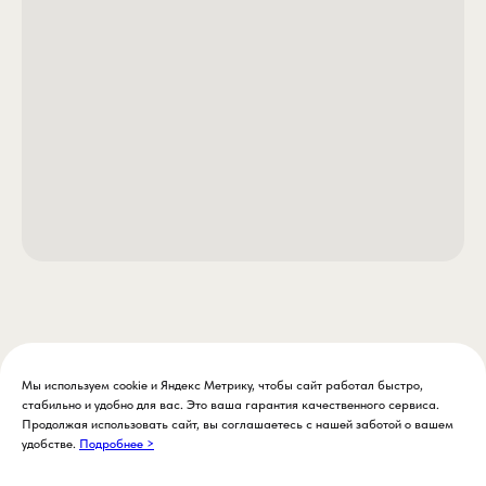
Технические характеристики:
– Бренд: Trabucco.
– Модель: Max Plus Line Allround.
– Тип: монофильная леска (Nylon Monofil
– Длина размотки: 150 метров.
– Диаметр: 0.16 мм.
– Разрывная нагрузка: 2.65 кг (5.84 lb).
– Цвет: светло-зеленый, прозрачный.
– Особенности: низкая память, высокая ст
истиранию и узловая прочность, защита о
универсальность для пресной и морской в
Мы используем cookie и Яндекс Метрику, чтобы сайт работал быстро,
стабильно и удобно для вас. Это ваша гарантия качественного сервиса.
Продолжая использовать сайт, вы соглашаетесь с нашей заботой о вашем
удобстве.
Подробнее >