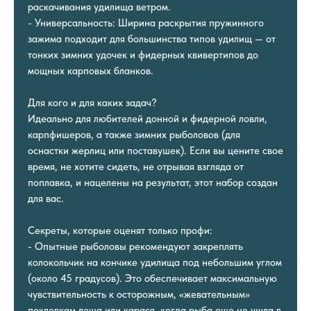
раскачивания удилища ветром.
- Универсальность: Ширина раскрытия пружинного
зажима подходит для большинства типов удилищ — от
тонких зимних удочек и фидерных квивертипов до
мощных карповых бланков.
Для кого и для каких задач?
Идеально для любителей донной и фидерной ловли,
карпфишеров, а также зимних рыболовов (для
оснастки жерлиц или поставушек). Если вы цените свое
время, не хотите сидеть, не отрывая взгляда от
поплавка, и нацелены на результат, этот набор создан
для вас.
Секреты, которые оценят только профи:
- Опытные рыболовы рекомендуют закреплять
колокольчик на кончике удилища под небольшим углом
(около 45 градусов). Это обеспечивает максимальную
чувствительность к осторожным, «жевательным»
поклевкам леща или карася, когда рыба еще не ушла в