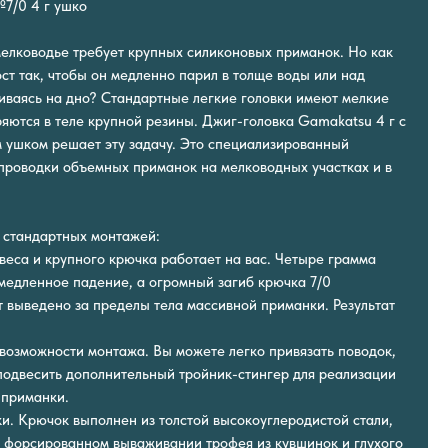
7/0 4 г ушко
елководье требует крупных силиконовых приманок. Но как
ст так, чтобы он медленно парил в толще воды или над
ливаясь на дно? Стандартные легкие головки имеют мелкие
ряются в теле крупной резины. Джиг-головка Gamakatsu 4 г с
 ушком решает эту задачу. Это специализированный
проводки объемных приманок на мелководных участках и в
 стандартных монтажей:
веса и крупного крючка работает на вас. Четыре грамма
медленное падение, а огромный загиб крючка 7/0
т выведено за пределы тела массивной приманки. Результат
возможности монтажа. Вы можете легко привязать поводок,
подвесить дополнительный тройник-стингер для реализации
 приманки.
ки. Крючок выполнен из толстой высокоуглеродистой стали,
и форсированном вываживании трофея из кувшинок и глухого