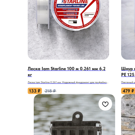
Леска Iam Starline 100 м 0,261 мм 6,2
Шнур п
кг
PE 125
Леска Iam Starline 0.261 мм: Надежный фундамент для трофейной
Плетеный ш
ловли.
подключени
133
₽
218
₽
479
₽
Когда ваша цель — сильная рыба, а условия ловли требуют от
Когда рыба
снасти стойкости и предсказуемости, необходим надежный
корягами, 
союзник. Леска Iam Starline диаметром 0.261 мм — это
шнур Zander
сбалансированное сочетание прочности, управляемости и
мириться с
маскировки. Она создана для рыболовов, которые ценят контроль
создан для
над ситуацией и доверяют своей снасти в решающий момент
вашей руке
борьбы.
дистанциях
Почему леска Starline 0.261 мм становится основой для уверенной
Почему это
рыбалки?
- Чувствит
Потому что она предлагает практичные решения для сложных
минимальн