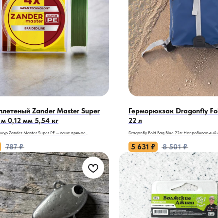
летеный Zander Master Super
Герморюкзак Dragonfly Fo
 м 0,12 мм 5,54 кг
22 л
нур Zander Master Super PE — ваше прямое
Dragonfly Fold Bag Blue 22л: Непробиваемый
е к подводному миру, где важна каждая доля секунды.
приключений!
787
₽
5 631
₽
8 501
₽
 клюет осторожно, а дно усеяно ракушником или
Когда ливень заливает рюкзак, а грязь норов
ваша снасть должна быть готова ко всему. Плетеный
снаряжение — этот герморюкзак станет вашей
 Master Super PE — это выбор для тех, кто не готов
Blue 22л — не просто сумка, а технологичный к
 задержками подсечки и размытыми сигналами. Он
идет до конца, несмотря на стихию.
 максимальной передачи информации от приманки к
, обеспечивая контроль даже на сверхдальних
Почему он покорит сердце путешественника
.
- Броня из ПВХ: Литое дно и спинка выдержа
трение о лодку или падения в грязь. Водонеп
т шнур станет нервной системой вашей снасти?
подлодки!
ельность, не знающая компромиссов. Благодаря
- Герметичность на замке: Молния + скрутка 
ому растяжению, шнур мгновенно передает малейший
защита от воды, пыли и любопытных насеком