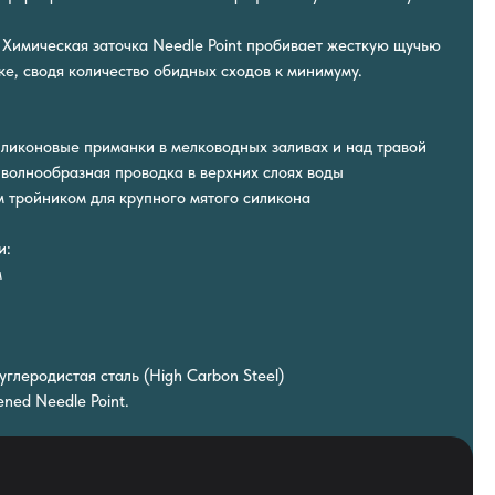
 Химическая заточка Needle Point пробивает жесткую щучью
ке, сводя количество обидных сходов к минимуму.
иликоновые приманки в мелководных заливах и над травой
 волнообразная проводка в верхних слоях воды
 тройником для крупного мятого силикона
и:
м
глеродистая сталь (High Carbon Steel)
ened Needle Point.