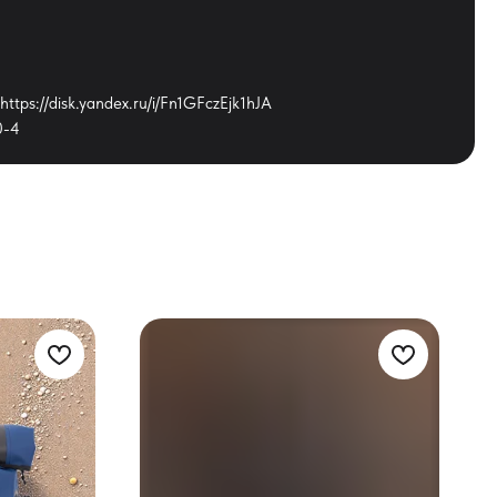
ttps://disk.yandex.ru/i/Fn1GFczEjk1hJA
0-4