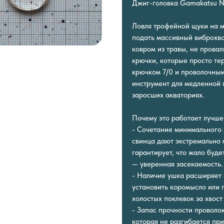
Джиг-головка Gamakatsu №
Ловля трофейной щуки на м
подать массивный виброхво
ковром из травы, не прова
крючки, которые просто те
крючком 7/0 и проволочным
инструмент для медленной 
заросших акваториях.
Почему это работает лучше
- Сочетание минимального 
свинца дают экстремально 
гарантирует, что жало буде
— уверенная засекаемость.
- Наличие ушка расширяет 
установить коромысло или 
холостых поклевок за хвост
- Запас прочности проволо
которая не разгибается пр