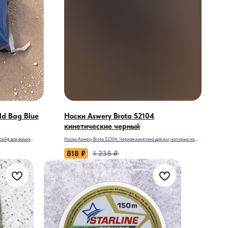
ld Bag Blue
Носки Aswery Brota S2104
кинетические черный
 сейф для ваших
Носки Aswery Brota S2104: Черная кинетика для ног, которые не
знают слова «стоп»!
818
₽
1 235
₽
ит испортить
Представьте, что ваши ступни облачены в мини-реакторы, которые
 броней. Fold Bag
работают 24/7: греют, дышат и отводят влагу, как заправские
окон для тех, кто
спецагенты. Знакомьтесь — термоноски Aswery Brota в черном
цвете. Это не просто носки, а ваш личный климат-контроль для ног.
Холодно? Жарко? Брота уже в деле!
?
т удары камней,
Почему Brota?
роницаемость — как у
— Материал-инноватор: Полипропилен (влагу в бегство!) +
полиамид (прочность ниндзя). Формула идеальна, как кофе с утра:
+ фастекс. Тройная
мягче облака, легче пера, а держится — будто пришит к ноге.
ых.
— Технология «Сухие штаны»: Быстрое отведение влаги — потеете