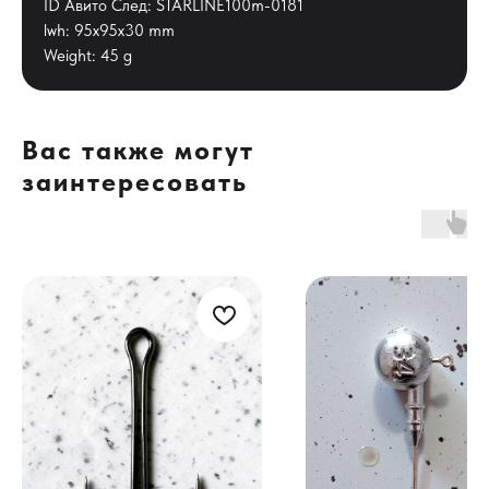
ID Авито След: STARLINE100m-0181
lwh: 95x95x30 mm
Weight: 45 g
Вас также могут
заинтересовать