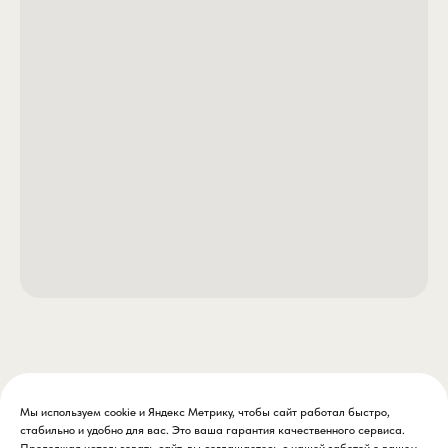
кто не признает сезонных рамок)
Стерх Ложка 11 г — это когда классика вс
- Особенности: Приталенный крой, влагоотводящие
необходимостью. Когда нужно достать дн
свойства
удержаться на струе, доверяйтесь прове
- Уход: Машинная стирка при 30°C
форме и правильному весу.
- Страна производства: Россия
P.S. Черный и красный — цвета тех, кто не боится
выделяться. Они знают: настоящая энергия рождается
на стыке смелости и комфорта.
Dragonfly: Экипировка, которая не просто греет —
вдохновляет покорять новые вершины.
Мы используем cookie и Яндекс Метрику, чтобы сайт работал быстро,
стабильно и удобно для вас. Это ваша гарантия качественного сервиса.
Продолжая использовать сайт, вы соглашаетесь с нашей заботой о вашем