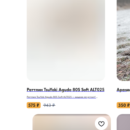
Раттлин TsuYoki Agudo 80S Soft ALT025
Аренд
Раттлин TsuYoki Agudo 80S Soft ALT025 — хищник не устоит!
Силиконовый воблер-провокатор для тех, кто знает: размер
575
₽
943
₽
350
₽
трофея зависит от выбора приманки. Ловля окуня, щуки, жереха
или судака превращается в азартную игру, где Agudo 80S меняет
правила. Работает на реках, водохранилищах и платниках с
форелью — летом на открытой воде, зимой из-подо льда.
Почему хищник атакует Agudo 80S даже в пассивном состоянии?