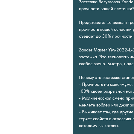
Застежка безузловая Zander
прочности вашей плетенки
Представьте: вы вывели тр
прочность вашей оснастки 
съедает до 30% прочности 
Zander Master YM-2022-L-7 
застежка. Это технологичн
слабое звено. Быстро, надё
Почему эта застежка стан
- Прочность на максимуме.
100% своей разрывной нагр
- Молниеносная смена прима
меняете воблер или джиг за
- Выживает там, где другие
теряет свойств в агрессивн
которому вы готовы.