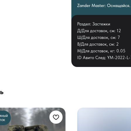
Zander Master: Оснащайся.
Раздел: Застежки
Д/Для доставок, см: 12
Ш/Для доставок, см: 7
В/Для доставок, см: 2
М/Для доставок, кг: 0.05
ID Авито След: YM-2022-L-
ь
мный
лок