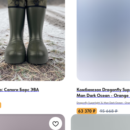
а: Сапоги Барс ЭВА
Комбинезон Dragonfly Supe
Man Dark Ocean - Orange 
Dragonfly Superlight 3L Man Dark Ocean - Or
стихии в каждом вираже!
63 370
₽
95 668
₽
Когда ваша трасса — это дикие склоны, а сн
вызов, этот комбинезон станет вашим техно
Superlight 3L Dark Ocean - Orange 2021 — не 
символ бескомпромиссной свободы. Темно-ок
оранжевыми всполохами, как огонь в полярной 