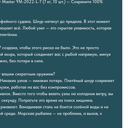
 Master YM-2022-L-7 (7 кг, 10 шт.) — Сохраните 100%
*
офейного судака. Шнур натянут до предела. В этот момент
решает всё. Любой узел — это скрытая уязвимость, которая
плетёнки.
создана, чтобы этого риска не было. Это не просто
ый якорь, который соединяет вас с рыбой напрямую, минуя
жно, без потери в силе.
ет вашим секретным оружием?
 Никаких узлов — никаких потерь. Плетёный шнур сохраняет
узки, работая на вас без компромиссов.
нок. Вместо того чтобы вязать узлы на холодном ветру, вы
 секунду. Потратьте это время на поиск хищника.
 ржавеют. Ванадиевая сталь не боится солёной воды и не
ой среде. Морская рыбалка — не проблема, а вызов, к