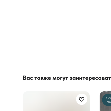
Вас также могут заинтересоват
Съё
чу