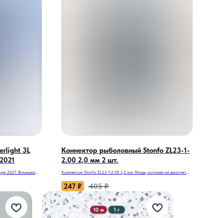
rlight 3L
Коннектор рыболовный Stonfo ZL23-1-
2021
2.00 2,0 мм 2 шт.
ange 2021: Вспышка
Коннектор Stonfo ZL23-1-2.00 2,0 мм: Мощь, которая не дрогнет
перед гигантами!
247
₽
405
₽
ежная целина бросает
Когда на крючке трофейный карп или язь, а ваша снасть должна
логичным союзником.
выдержать бой, этот коннектор становится вашей главной опорой.
просто экипировка, а
Stonfo ZL23-1-2.00 — не просто крепление, а неприступный
еанский оттенок с
бастион для тех, кто ловит крупное и не признает слова
ночи, для тех, кто
«сломалось»!