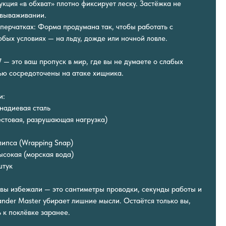
кция «в обхват» плотно фиксирует леску. Застёжка не
 вываживании.
 перчатках: Форма продумана так, чтобы работать с
бых условиях — на льду, дожде или ночной ловле.
 — это ваш пропуск в мир, где вы не думаете о слабых
тью сосредоточены на атаке хищника.
и:
надиевая сталь
тестовая, разрушающая нагрузка)
липса (Wrapping Snap)
ысокая (морская вода)
штук
о вы избежали — это сантиметры проводки, секунды работы и
nder Master убирает лишние мысли. Остаётся только вы,
ь к поклёвке заранее.