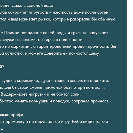
дведут даже в солёной воде
плав сохраняет упругость и жесткость даже после сотен
тся и выдерживает рывки, которые разорвали бы обычную
е.Прямое попадание солей, воды и грязи не запускает
 служит сезонами, не теряя в надёжности.
Это не маркетинг, а гарантированный предел прочности. Вы
ша оснастка, и можете доверять ей по-настоящему.
ий?
: судак в коряжнике, щука в траве, голавль на перекате.
но для быстрой смены приманок без потери контроля.
: Выдерживает нагрузки и не боится соли.
 быстро менять кормушки и поводки, сохраняя прочность.
олько профи
ет приманку и не нарушает её игру. Рыба видит только
у.