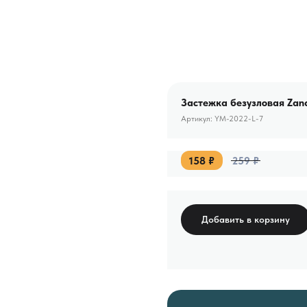
Застежка безузловая Zand
Артикул:
YM-2022-L-7
158
₽
259
₽
Добавить в корзину