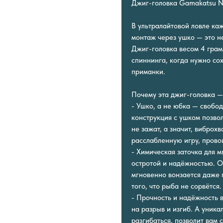
Джиг-головка Gamakatsu №
В ультралайтовой ловле ка
монтаж через ушко — это не
Джиг-головка весом 4 грам
спиннинга, когда нужно со
приманки.
Почему эта джиг-головка —
- Ушко, а не юбка — свобо
конструкция с ушком позво
не зажат, а значит, виброх
расслабленную игру, прово
- Химическая заточка для 
остротой и надёжностью. 
мгновенно вонзается даже 
того, что рыба не сорвётся.
- Прочность и надёжность 
на разрыв и изгиб. А уника
разгибаться, позволит вам