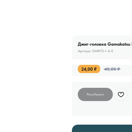
Джиг-головка Gamakatsu №
Артикул:
GMKTS-1-4-E
24,00
₽
40,00
₽