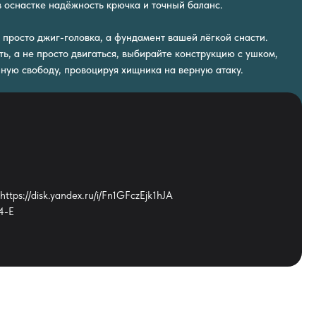
в оснастке надёжность крючка и точный баланс.
 просто джиг-головка, а фундамент вашей лёгкой снасти.
ь, а не просто двигаться, выбирайте конструкцию с ушком,
лную свободу, провоцируя хищника на верную атаку.
ttps://disk.yandex.ru/i/Fn1GFczEjk1hJA
4-E