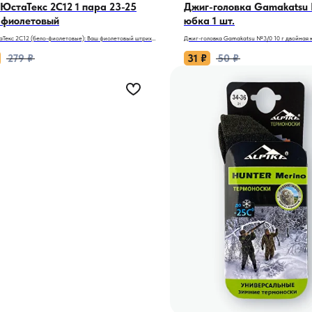
ЮстаТекс 2C12 1 пара 23-25
Джиг-головка Gamakatsu 
 фиолетовый
юбка 1 шт.
Текс 2C12 (бело-фиолетовые): Ваш фиолетовый штрих к
Джиг-головка Gamakatsu №3/0 10 г двойная 
кой уверенности!
баланс для среднего джига.
279
₽
31
₽
50
₽
а вдохновения в пасмурный день, этот фиолетовый
Когда ловля проходит на средних глубинах, а
вносит в ваш стиль нотку творческой энергии и
мелочь, но ещё не трофей, нужна оснастка, к
ьности. Носки ЮстаТекс 2C12 — это не просто базовый
уверенно работает и по судаку, и по щуке. Дж
рдероба, а деталь, которая говорит о вашем внимании к
Gamakatsu с весом 10 г и крючком №3/0 — эт
 смелости в выборе. Они созданы для динамичной
для джиговой ловли. Двойная юбка надёжно ф
 каждая минута должна быть лёгкой и свободной.
легендарное японское качество гарантируе
поклёвки.
зупречного повседневного комфорта:
ый акцент уверенности: Энергичный и вдохновляющий
Почему она работает:
оторый придаст яркости даже самому сдержанному
- Вес 10 г и крючок №3/0 — оптимальное соче
о цвет творцов и независимых натур.
до 8 метров и умеренного течения. Позволяет
я лёгкость и дыхание: Композиция из 73% хлопка, 25%
силиконовыми приманками длиной 3-5 дюймо
и 2% эластана обеспечивает отличную
предпочитает большинство хищников в средн
ницаемость, мягкость и эластичность. Натуральный
- Крючок Gamakatsu — высокоуглеродистая яп
то гигиеничность, способность впитывать влагу и
фирменной химической заточкой. Жало мгно
 раздражения даже для чувствительной кожи.
пасть даже при подсечке на дистанции, а бо
ичная надёжность: Усиленные двойные пятка и мысок
надёжно удерживает рыбу.
т повышенную износостойкость, а антибактериальная
- Двойная фиксирующая юбка на головке — п
омогает сохранять ощущение свежести на протяжении
решение. Она предотвращает сползание сил
агрессивных забросах и проводках, но при э
приманку, сохраняя её естественную игру.
анные технологии для идеальной посадки:
- Особенность крючков Gamakatsu — при заце
ный дизайн с перфорацией: Специально разработан
а аккуратно разгибаются, позволяя спасти до
енной обуви — остаётся незаметным в кроссовках или
коряжниках и на каменистом дне это реальна
етчатая перфорация в верхней части обеспечивает
- Точная маркировка веса на каждом грузе — 
ьную вентиляцию.
контролируете оснастку без лишних сомнений
ксация: Мягкая резинка с технологией Memory Fit
- Никелевое покрытие защищает от коррозии
ерживает носок на ноге, не оставляя следов и не
использовании в солёной и пресной воде.