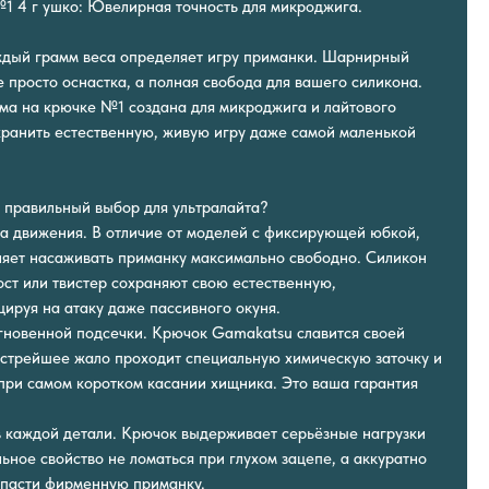
1 4 г ушко: Ювелирная точность для микроджига.
ждый грамм веса определяет игру приманки. Шарнирный
 просто оснастка, а полная свобода для вашего силикона.
ма на крючке №1 создана для микроджига и лайтового
хранить естественную, живую игру даже самой маленькой
 правильный выбор для ультралайта?
да движения. В отличие от моделей с фиксирующей юбкой,
ляет насаживать приманку максимально свободно. Силикон
вост или твистер сохраняют свою естественную,
цируя на атаку даже пассивного окуня.
мгновенной подсечки. Крючок Gamakatsu славится своей
Острейшее жало проходит специальную химическую заточку и
при самом коротком касании хищника. Это ваша гарантия
в каждой детали. Крючок выдерживает серьёзные нагрузки
льное свойство не ломаться при глухом зацепе, а аккуратно
 спасти фирменную приманку.