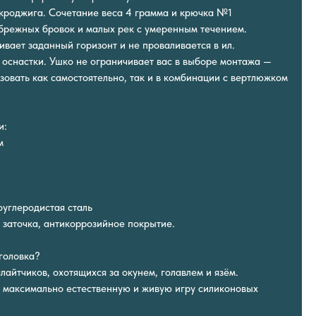
кроджига. Сочетание веса 4 грамма и крючка №1
брежных бровок и малых рек с умеренным течением.
вает заданный горизонт и не проваливается в ил.
е оснастки. Ушко не ограничивает вас в выборе монтажа —
зовать как самостоятельно, так и в комбинации с вертлюжком
и:
м
оуглеродистая сталь
 заточка, антикоррозийное покрытие.
-головка?
лайтчиков, охотящихся за окунем, голавлем и язём.
ет максимально естественную и живую игру силиконовых