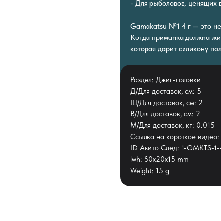
- Для рыболовов, ценящих 
Gamakatsu №1 4 г — это не
Когда приманка должна жит
которая дарит силикону по
Раздел: Джиг-головки
Д/Для доставок, см: 5
Ш/Для доставок, см: 2
В/Для доставок, см: 2
М/Для доставок, кг: 0.015
Ссылка на короткое видео: h
ID Авито След: 1-GMKTS-1-
lwh: 50x20x15 mm
Weight: 15 g