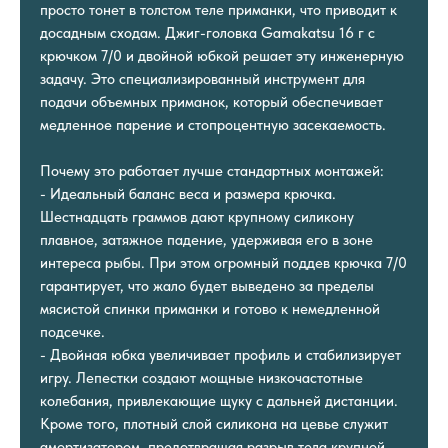
просто тонет в толстом теле приманки, что приводит к
досадным сходам. Джиг-головка Gamakatsu 16 г с
крючком 7/0 и двойной юбкой решает эту инженерную
задачу. Это специализированный инструмент для
подачи объемных приманок, который обеспечивает
медленное парение и стопроцентную засекаемость.
Почему это работает лучше стандартных монтажей:
- Идеальный баланс веса и размера крючка.
Шестнадцать граммов дают крупному силикону
плавное, затяжное падение, удерживая его в зоне
интереса рыбы. При этом огромный поддев крючка 7/0
гарантирует, что жало будет выведено за пределы
мясистой спинки приманки и готово к немедленной
подсечке.
- Двойная юбка увеличивает профиль и стабилизирует
игру. Лепестки создают мощные низкочастотные
колебания, привлекающие щуку с дальней дистанции.
Кроме того, плотный слой силикона на цевье служит
амортизатором, предотвращая разрыв тела крупной