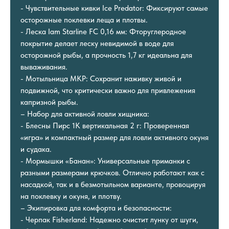
- Чувствительные кивки Ice Predator: Фиксируют самые
осторожные поклевки леща и плотвы.
- Леска Iam Starline FC 0,16 мм: Фторуглеродное
покрытие делает леску невидимой в воде для
осторожной рыбы, а прочность 1,7 кг идеальна для
вываживания.
- Мотыльница МКР: Сохранит наживку живой и
подвижной, что критически важно для привлежения
капризной рыбы.
– Набор для активной ловли хищника:
- Блесны Пирс 1К вертикальная 2 г: Проверенная
«игра» и компактный размер для ловли активного окуня
и судака.
- Мормышки «Банан»: Универсальные приманки с
разными размерами крючков. Отлично работают как с
насадкой, так и в безмотыльном варианте, провоцируя
на поклевку и окуня, и плотву.
– Экипировка для комфорта и безопасности:
- Черпак Fisherland: Надежно очистит лунку от шуги,