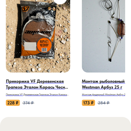
Прикормка VF Деревенская
Монтаж рыболовный ф
Трапеза Эталон Карась Чеснок
Westman Арбуз 25 г
900 г
Прикормка VF Деревенская Трапеза Эталон Карась
Монтаж фидерный Westman Арбуз 25 г: 
Чеснок 900 г.
ловля на минималках.
228
₽
374
₽
173
₽
284
₽
Игнорируя сладкие ароматы, капризный и пассивный
Ловля фидером — не всегда силовая борь
карась часто доверяет только одному запаху —
первый план выходят ювелирная точность
чесноку. Эта прикормка спроектирована для честного
максимальная аккуратность, где каждый
противостояния, чтобы не уговаривать, а привлекать
грамм способен испортить всю картину к
рыбу естественным импульсом, заставляя её искать
Westman Арбуз весом 25 г создан для так
ваш крючок.
Это ваш инструмент для сверхчувствитель
точечной рыбалки на ближних дистанциях