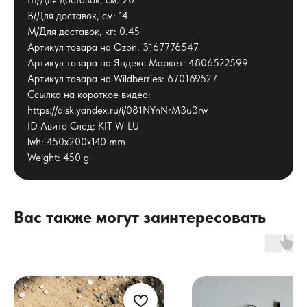
Ш/Для доставок, см: 20
В/Для доставок, см: 14
М/Для доставок, кг: 0.45
Артикул товара на Ozon: 3167776547
Артикул товара на Яндекс.Маркет: 4806522599
Артикул товара на Wildberries: 670169527
Ссылка на короткое видео:
https://disk.yandex.ru/i/081NYnNrM3u3rw
ID Авито След: KIT-W-LU
lwh: 450x200x140 mm
Weight: 450 g
Вас также могут заинтересовать