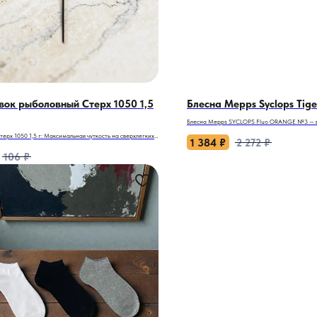
вок рыболовный Стерх 1050 1,5
Блесна Mepps Syclops Tig
Блесна Mepps SYCLOPS Fluo ORANGE №3 — 
союзник в борьбе за трофейные экземпляры!
терх 1050 1,5 г: Максимальная чуткость на сверхлегких
1 384
₽
2 272
₽
Когда хищник капризничает, а стандартные 
106
₽
без внимания, эта модель раскрывает свой п
 крайне пассивна, а клев едва заметен, каждый лишний
Разработанная легендарным брендом Mepps,
т стоить вам поклевки. Поплавок Стерх 1050
проверенные технологии и инновационные р
мностью 1,5 грамма — это выбор для ситуаций, когда
в любых условиях.
план выходит не дальность, а ювелирная
ьность снасти. Это ваш инструмент для ловли самой
Почему SYCLOPS Fluo ORANGE переигрывает
 рыбы в штиль.
- Уникальная геометрия: Трехгранное тело с
с частыми колебаниями, имитируя раненую ры
х 1050 1,5 г — это ваш ключ к поклевкам, которые
провоцирует даже пассивного хищника на ат
видят?
- UV-эффект: Флуоресцентное покрытие свети
ная чуткость для вялого клева. Огрузка в 1,5 грамма —
повышая заметность в мутной воде, на глубин
ески эталон сверхлегкой поплавочной оснастки. Такой
Оранжевый цвет — фаворит щуки и окуня в ус
ает лишнее сопротивление, позволяя рыбе спокойно
видимости.
асадку, а поплавку — передавать малейшее
- Универсальность: Стабильная работа на лю
ние к ней, превращая слабую потяжку в четкий сигнал.
проводки — от медленной до агрессивной. Ме
й баланс для малых глубин. Форма веретена и
экспериментируйте с паузами — блесна не со
й вес оптимальны для облова глубин от 0,5 до 2
- Прочность металла: Износостойкое покрыт
плавок аккуратно ложится на воду, почти не создавая
коррозии, а надежная фурнитура выдержива