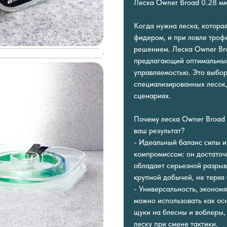
Леска Owner Broad 0.28 мм
Когда нужна леска, котора
фидером, и при ловле троф
решением. Леска Owner Bro
предлагающий оптимальный
управляемостью. Это выбор
специализированных лесок,
сценариях.
Почему леска Owner Broad 
ваш результат?
- Идеальный баланс силы и
компромиссом: он достаточ
обладает серьезной разрывн
крупной добычей, не теряя 
- Универсальность, эконом
можно использовать как ос
щуки на блесны и воблеры,
леску при смене тактики.