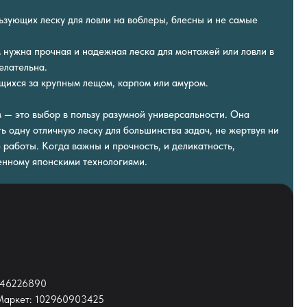
льзующих леску для ловли на воблеры, блесны и не самые
м нужна прочная и надежная леска для монтажей или ловли в
елательна.
ящихся за крупным лещом, карпом или амуром.
 — это выбор в пользу разумной универсальности. Она
ь одну отличную леску для большинства задач, не жертвуя ни
 работы. Когда важны и прочность, и деликатность,
енному японскими технологиями.
1546226890
.Маркет: 102960903425