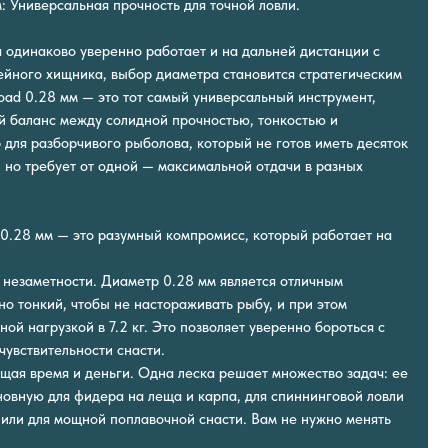
: Универсальная прочность для точной ловли.
я одинаково уверенно работает и на дальней дистанции с
ейного хищника, выбор диаметра становится стратегическим
ad 0.28 мм — это тот самый универсальный инструмент,
 баланс между солидной прочностью, тонкостью и
 для разборчивого рыболова, который не готов иметь десяток
 но требует от одной — максимальной отдачи в разных
0.28 мм — это разумный компромисс, который работает на
 незаметности. Диаметр 0.28 мм является отличным
но тонкий, чтобы не настораживать рыбу, и при этом
ой нагрузкой в 7.2 кг. Это позволяет уверенно бороться с
чувствительности снасти.
ящая время и деньги. Одна леска решает множество задач: ее
новную для фидера на леща и карпа, для спиннинговой ловли
 или для мощной поплавочной снасти. Вам не нужно менять