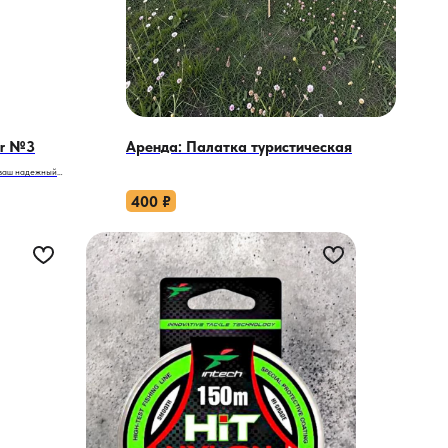
er №3
Аренда: Палатка туристическая
ваш надежный
400
₽
приманки остаются
отенциал на 100%.
 она сочетает
ешения для рыбалки
 конкурентов?
оздает хаотичную игру
бку. Это
аку.
тся в ультрафиолете,
е или в сумерках.
ловиях плохой
бой скорости
няйте угол атаки,
йдет с траектории.
ие защищает от
ет мощные поклевки