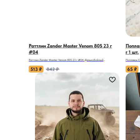
Раттлин Zander Master Venom 80S 23 г
Попла
#04
г 1 шт.
Раттлин Zander Master Venom 80S 23 г #04: Дальнобойный
Поплавок С
провокатор для глубинной охоты.
оснастках.
513
₽
842
₽
65
₽
Когда нужно обловить дальнюю бровку или простучать глубину до
Когда рыба
12 метров, обычные приманки часто не дотягиваются или теряют
грамм може
игру. Раттлин Zander Master Venom 80S — это
грузоподъе
специализированный инструмент для тех, кто ищет хищника на
на первый 
дистанции и глубине. Выполненный в форме рыбки с обтекаемым
чувствител
телом, он летит точно и далеко, а плотный силикон выдерживает
осторожной
десятки поклёвок.
Почему Стер
Почему он работает:
другие не 
- Дальнобойная обтекаемая форма — обеспечивает высокую
- Максималь
точность заброса, позволяя охватывать большие акватории и
это фактич
доставлять приманку к удалённым точкам.
вес исключ
- Рабочая глубина до 12 метров — отрицательная плавучесть даёт
забирать н
возможность эффективно проводить приманку в придонном слое,
прикоснове
где стоит хищник.
- Идеальны
- Высокочастотная игра — вибрации расходятся по воде, привлекая
минимальны
внимание судака, щуки и окуня даже в мутной воде.
метров. По