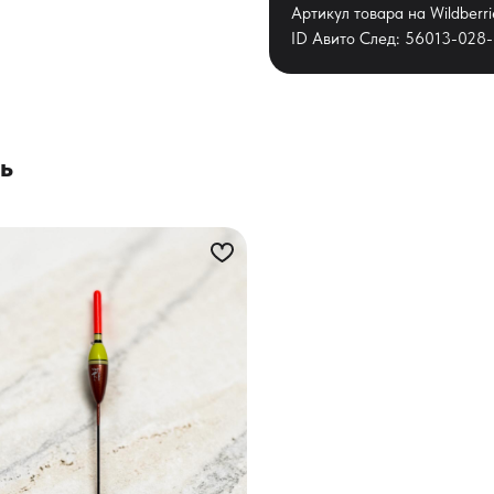
Артикул товара на Wildberr
ID Авито След: 56013-028
ь