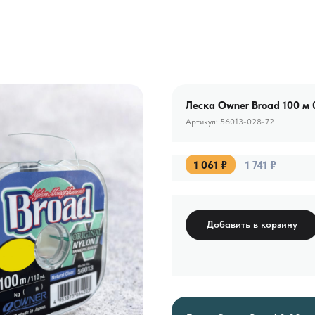
Леска Owner Broad 100 м 0
Артикул:
56013-028-72
1 061
₽
1 741
₽
Добавить в корзину