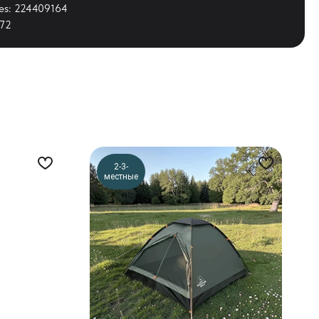
ies: 224409164
-72
2-3-
местные