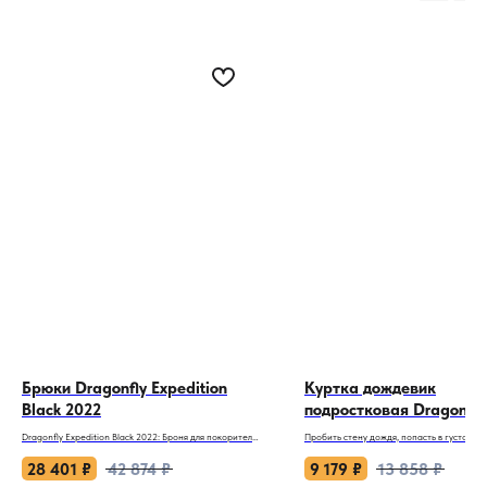
Брюки Dragonfly Expedition
Куртка дождевик
Black 2022
подростковая Dragonfl
Yellow 2019
Dragonfly Expedition Black 2022: Броня для покорителя
Пробить стену дождя, попасть в густой ту
арктических широт!
оказаться на трассе в сумерках — это сит
экипировка должна не только спасать от 
28 401
₽
42 874
₽
9 179
₽
13 858
₽
Когда столбик термометра падает до -35°C, а
но и сохранять вам жизнь. Дешевые клее