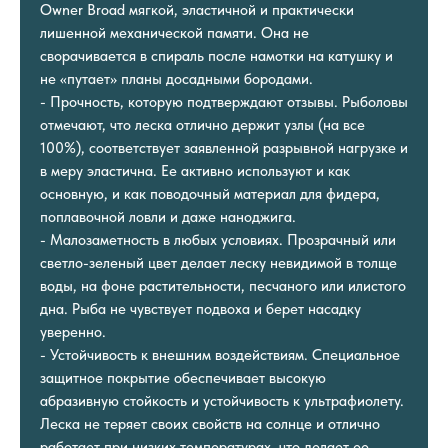
Owner Broad мягкой, эластичной и практически
лишенной механической памяти. Она не
сворачивается в спираль после намотки на катушку и
не «путает» планы досадными бородами.
- Прочность, которую подтверждают отзывы. Рыболовы
отмечают, что леска отлично держит узлы (на все
100%), соответствует заявленной разрывной нагрузке и
в меру эластична. Ее активно используют и как
основную, и как поводочный материал для фидера,
поплавочной ловли и даже наноджига.
- Малозаметность в любых условиях. Прозрачный или
светло-зеленый цвет делает леску невидимой в толще
воды, на фоне растительности, песчаного или илистого
дна. Рыба не чувствует подвоха и берет насадку
уверенно.
- Устойчивость к внешним воздействиям. Специальное
защитное покрытие обеспечивает высокую
абразивную стойкость и устойчивость к ультрафиолету.
Леска не теряет своих свойств на солнце и отлично
работает при низких температурах, что делает ее