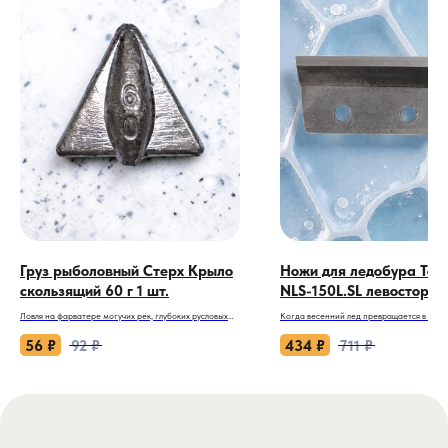
Груз рыболовный Стерх Крыло
Ножи для ледобура Тон
скользящий 60 г 1 шт.
NLS-150L.SL левосторон
Ловля на фарватере могучих рек, глубоких русловых
Когда весенний лед превращается в мокр
канавах и в периоды весеннего или осеннего паводка
каждый оборот бура требует нечеловечес
— это экстремальные условия, где классическая
наступает время для проверенного инстр
56
₽
92
₽
434
₽
711
₽
геометрия грузил терпит фиаско. Круглые грузы и
Ножи для ледобура Тонар ЛР-150L «Скат» 
«оливки» весом 60-80 грамм на мощной струе
просто запасные лезвия, а ваше тактиче
работают как колесо: они перекатываются по дну,
для самых сложных условий. Специально
смещают прикормку и путают снасти. Чтобы удержать
разработанная прямая геометрия обесп
монтаж, рыболовам приходится ставить грубые 100-
агрессивное и уверенное бурение по мок
граммовые «пули», которые полностью убивают
сырому льду, без проскальзывания и лишн
деликатность снасти и отпугивают трофейную рыбу.
сил.
Скользящий груз Стерх «Крыло» 60 грамм ломает эту