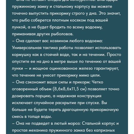
пружинному замку и стальному корпусу вы можете
точечно выпустить прикормку строго у дна. Это значит,
что рыба соберется плотным косяком под вашей
лункой, а не будет бродить по всему водоему,
приманивая других рыболовов.
– Она сделает вас хозяином любого водоема:
Универсальная тактика работы позволяет использовать
кормушку как в стоячей воде, так и на течении. Просто
опустите ее на дно в метре выше по течению от вашей
лунки — и мощное оцинкованное железо гарантирует,
что течение не унесет прикормку мимо цели.
– Она сэкономит ваши силы и прикорм: Четко
оговоренный объем (8,6х8,6х11,5 см) позволяет точно
дозировать порцию, а надежная конструкция
исключает случайное раскрытие при спуске. Вы
больше не будете терять драгоценную прикормочную
смесь в толще воды.
– Она не подведет в лютый мороз: Стальной корпус и
простая механика пружинного замка без капризных