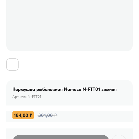
Кормушка рыболовная Namazu N-FTT01 зимняя
Артикул:
N-FTT01
184,00
₽
301,00
₽