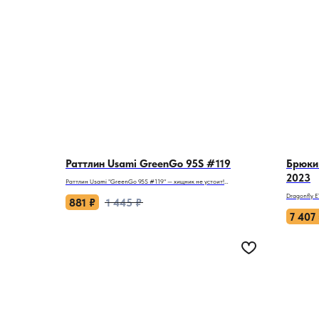
Раттлин Usami GreenGo 95S #119
Брюки 
2023
Раттлин Usami "GreenGo 95S #119" — хищник не устоит!
Идеальный выбор для тех, кто хочет обмануть даже осторожную
Dragonfly 
щуку и судака. Болотный окрас, игра с бисером и продуманная
881
₽
1 445
₽
ветра и гря
конструкция делают эту приманку фаворитом в арсенале
7 407
спиннингистов.
Когда ливе
норовит вы
Почему GreenGo 95S соберет хищников на вашу точку?
технологич
- Универсальная глубина: Заглубление до 5 метров. Работает на
а инженерн
бровках, свалах, заросших участках — там, где прячется крупная
капризов п
рыба.
- Провокационная игра: Встроенный бисер создает
Почему они
дополнительные колебания. Щука атакует из любопытства, судак —
- Мембран
реагирует на вибрацию.
показателя
- Реалистичная окраска: Болотный оттенок имитирует малька в
паропропус
мутной воде. Не отпугивает хищника в ясную погоду и
испаряется