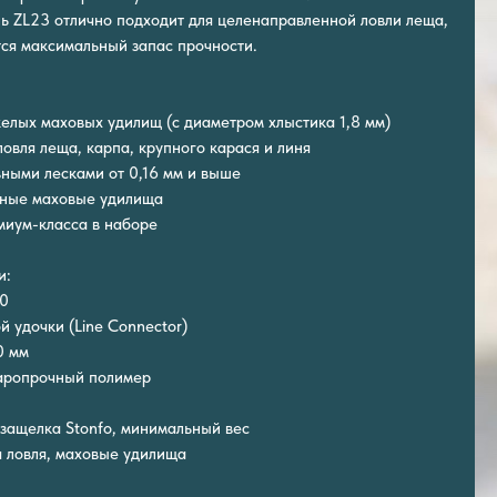
ь ZL23 отлично подходит для целенаправленной ловли леща,
тся максимальный запас прочности.
елых маховых удилищ (с диаметром хлыстика 1,8 мм)
овля леща, карпа, крупного карася и линя
вными лесками от 0,16 мм и выше
щные маховые удилища
миум-класса в наборе
и:
80
й удочки (Line Connector)
0 мм
даропрочный полимер
защелка Stonfo, минимальный вес
 ловля, маховые удилища