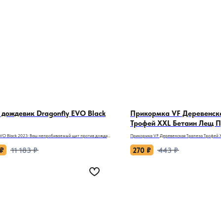
дождевик Dragonfly EVO Black
Прикормка VF Деревенск
Трофей XXL Бетаин Лещ 
Бисквит 900 г
EVO Black 2023: Ваш непробиваемый щит против дождя,
Прикормка VF Деревенская Трапеза Трофей 
зи!
Пряный Бисквит 900 г: Пир для трофейного ле
₽
11 183
₽
270
₽
443
₽
нь превращает дорогу в реку, а шквальный ветер
Когда река не прощает ошибок, а крупный л
бить из седла — эти брюки становятся вашим
капризен, эта прикормка станет вашим глав
ным барьером. EVO Black 2023 — не просто дождевик,
борьбе за трофей. VF Деревенская Трапеза 
ый ответ тем, кто не готов отменять приключения из-за
Лещ Пряный Бисквит — это не просто кормова
огоды.
магнит для донных гигантов. Аромат пряного
бетаина разжигает аппетит даже самой сыт
 спасут вас в эпицентре стихии?
вашу точку ловли в эпицентр подводного пирш
а-невидимка АДВЕНТУМ: 100% полиэстер с
ми 10 000 мм водонепроницаемости и 8 000 г/м²/24ч
Почему он станет вашим союзником в поимке
каемости. Дождь стекает, как с горного склона, а пот
- Аппетитный магнит (Бетаин): Натуральный
, не превращая брюки в парилку!
бетаин пробуждает у леща неконтролируемое