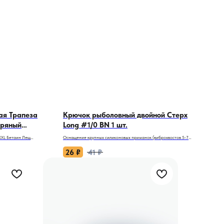
ая Трапеза
Крючок рыболовный двойной Стерх
Пряный
Long #1/0 BN 1 шт.
XXL Бетаин Лещ
Оснащение крупных силиконовых приманок (виброхвостов 5-7
ща на вашем столе!
дюймов) и джеркбейтов часто превращается в проблему. Двойники
с коротким цевьем заставляют силикон собираться «гармошкой» у
26
₽
41
₽
ещ осторожен и
самого ушка, убивая игру приманки, а дешевая фурнитура
ным аргументом в
предательски разгибается на первой же трофейной щуке. Двойник
Трофей XXL Бетаин
Стерх Long №1/0 BN — это специализированный инструмент для
я смесь, а настоящий
тяжелого джига и трофейной рыбалки. Он сохраняет идеальную
 бисквита с нотами
анимацию крупного силикона и гарантирует надежную подсечку.
ой рыбы, превращая
ества!
Почему это работает лучше стандартных двойников:
- Удлиненное цевье (Long). Главное отличие модели. Позволяет
 трофеев?
правильно монтировать объемные виброхвосты, слаги и креатуры
 стимулятор аппетита
длиной от 12 до 18 см. Силикон не сползает, не деформируется при
 желание кормиться.
забросе и играет всей площадью хвоста, а не только его кончиком.