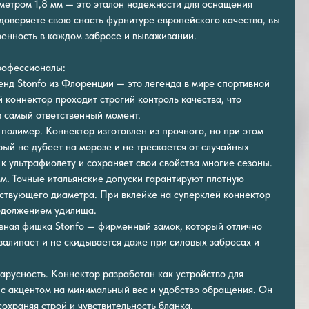
метром 1,8 мм — это эталон надежности для оснащения
доверяете свою снасть фурнитуре европейского качества, вы
енность в каждом забросе и вываживании.
рофессионалы:
ренд Stonfo из Флоренции — это легенда в мире спортивной
 коннектор проходит строгий контроль качества, что
в самый ответственный момент.
полимер. Коннектор изготовлен из прочного, но при этом
рый не дубеет на морозе и не трескается от случайных
к ультрафиолету и сохраняет свои свойства многие сезоны.
мм. Точные итальянские допуски гарантируют плотную
тствующего диаметра. При вклейке на суперклей коннектор
одолжением удилища.
авная фишка Stonfo — фирменный замок, который отлично
 залипает и не скидывается даже при силовых забросах и
арусность. Коннектор разработан как устройство для
 с акцентом на минимальный вес и удобство обращения. Он
охраняя строй и чувствительность бланка.