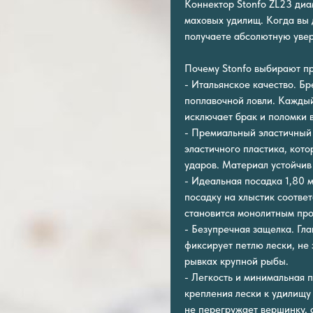
Коннектор Stonfo ZL23 диа
маховых удилищ. Когда вы 
получаете абсолютную увер
Почему Stonfo выбирают п
- Итальянское качество. Б
поплавочной ловли. Каждый
исключает брак и поломки 
- Премиальный эластичный 
эластичного пластика, кото
ударов. Материал устойчив 
- Идеальная посадка 1,80 
посадку на хлыстик соотве
становится монолитным пр
- Безупречная защелка. Гл
фиксирует петлю лески, не
рывках крупной рыбы.
- Легкость и минимальная п
крепления лески к удилищу
не перегружает вершинку, с