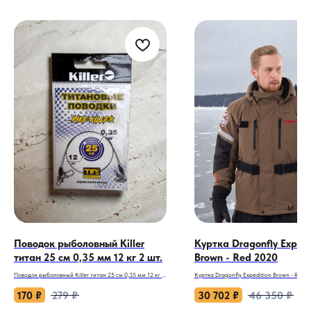
Поводок рыболовный Killer
Куртка Dragonfly Expedi
титан 25 см 0,35 мм 12 кг 2 шт.
Brown - Red 2020
Поводок рыболовный Killer титан 25 см 0,35 мм 12 кг 2
Куртка Dragonfly Expedition Brown - Red 2
шт.
Непробиваемый щит для покорителей ст
170
₽
279
₽
30 702
₽
46 350
₽
Твичинг крупных воблеров минноу (от 90 до 130 мм)
Когда мороз рисует узоры на стекле, а вет
регулярно преподносит неприятные сюрпризы. Щука
голодный волк, эта куртка станет вашей б