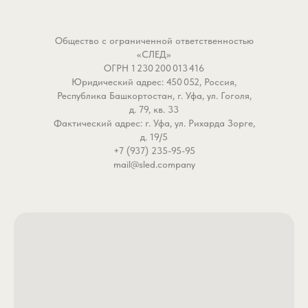
маленькой пастью и взрывным
идеально для пассивно
характером, он идеально
окуня, судака и щуки-тр
адаптировался к нашим
Незаметна, но неотраз
Общество с ограниченной ответственностью
условиям, став выбором
хищник атакует, не видя
«СЛЕД»
рыболовов, ценящих точность
подвоха!
ОГРН 1 230 200 013 416
Юридический адрес: 450 052, Россия,
и уверенность.
- Игра-хамелеон: Поро
Республика Башкортостан, г. Уфа, ул. Гоголя,
впитывает воду, создав
д. 79, кв. 33
Почему крючок Owner Chinu
естественные колебани
Фактический адрес: г. Уфа, ул. Рихарда Зорге,
w/eye 50355 №4 становится
Рыбка «дрожит» на пауз
д. 19/5
вашим секретным оружием в
имитируя больную добы
+7 (937) 235-95-95
mail@sled.company
ловле осторожной, но сильной
хищник не может устоят
рыбы?
- Акустический триггер:
Потому что он решает главную
Пузырьки воздуха, вых
дилемму: быть достаточно
из пор, генерируют звук
маленьким, чтобы не отпугнуть,
которые хищник воспри
и достаточно прочным, чтобы
как сигнал «легкой еды»
не подвести в борьбе.
- Миниатюрная мощность. При
Технологии, которые
диаметре проволоки 0.68 мм и
превращают 6 см порол