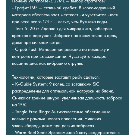
Почему Workhorse-Z 27ML — выбор стратегов?
- Графит IMF — стальной хребет: Высокомодульный
материал обеспечивает жесткость и чувствительность
при весе всего 174 г — легче, чем бутылка воды.
- Тест 5–20 г: Идеален для микроджига, воблеров-
кренков и вертушек. Забросит наживку точно в цель,
даже при сильном ветре.
- Строй Fast: Мгновенная реакция на поклевку и
контроль при вываживании. Чувствуйте каждое
касание дна, как вибрацию струны.
Технологии, которые заставят рыбу сдаться:
- K-Guide System: 9 колец со вставками SiC
распределены для оптимальной нагрузки на бланк.
Снижают трение шнура, увеличивая дальность заброса
на 15%.
- Tangle Free Rings: Антизахлестные облегченные
кольца с рамами нового поколения. Никаких
узлов-«бород» даже при резких забросах.
- Warm Reel Seat: Эргономичный катушкодержатель с