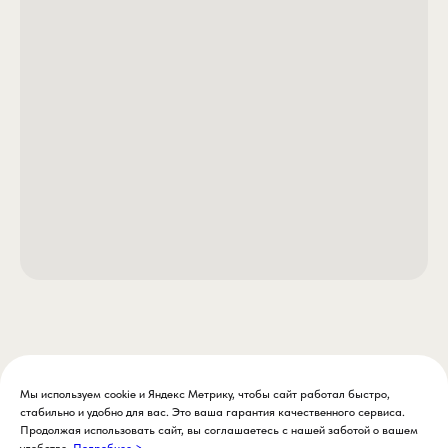
грузил и кормушек. Он
смягчает удар скользящих
элементов при забросе и
подсечке, продлевая жизнь
снасти и гася лишний шум.
- Продуманная форма для
беспрепятственных забросов.
Благодаря компактной форме
бочонка, стопор имеет
минимальный наружный
диаметр и свободно проходит
через тюльпан удилища. Это
особенно важно в
поплавочной ловле, где
глубина заброса может в разы
превышать длину удилища —
Мы используем cookie и Яндекс Метрику, чтобы сайт работал быстро,
стопор не застревает и не
стабильно и удобно для вас. Это ваша гарантия качественного сервиса.
мешает.
Продолжая использовать сайт, вы соглашаетесь с нашей заботой о вашем