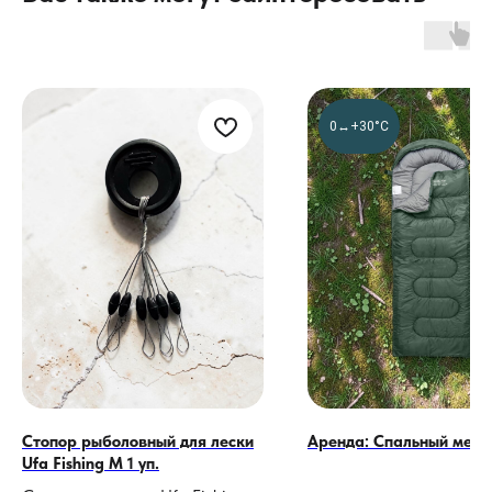
0↔︎+30°C
Стопор рыболовный для лески
Аренда: Спальный меш
Ufa Fishing M 1 уп.