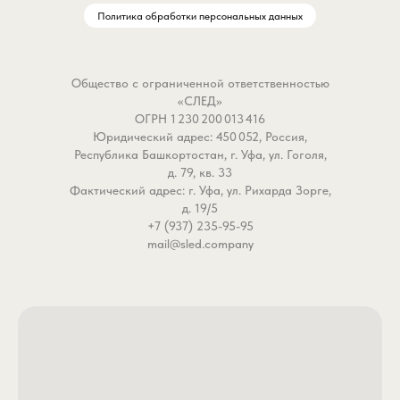
Политика обработки персональных данных
Почему стопор Ufa Fishing
становится надёжной основой
вашей оснастки?
Общество с ограниченной ответственностью
- Надёжная фиксация на
«СЛЕД»
дальних дистанциях. Стопор
ОГРН 1 230 200 013 416
Юридический адрес: 450 052, Россия,
уверенно держится на леске и
Республика Башкортостан, г. Уфа, ул. Гоголя,
не сдвигается даже при
д. 79, кв. 33
мощных забросах на 20
Фактический адрес: г. Уфа, ул. Рихарда Зорге,
метров и более. Вы получаете
д. 19/5
точную настройку глубины без
+7 (937) 235-95-95
mail@sled.company
риска, что обычный узел
развяжется или сместится в
самый неподходящий момент.
- Защита лески и узлов в любых
монтажах. Стопор отлично
работает в паре с бусиной,
оберегая узлы петель при
использовании скользящих