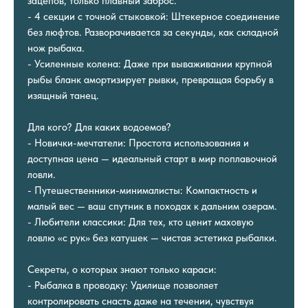
зацепов, только плавный заброс.
- 4 секции с точной стыковкой: Штекерное соединение
без люфтов. Разворачивается за секунды, как складной
нож рыбака.
- Усиленные колена: Даже при вываживании крупной
рыбы бланк амортизирует рывки, превращая борьбу в
изящный танец.
Для кого? Для каких водоемов?
- Новички-мечтатели: Простота использования и
доступная цена — идеальный старт в мир поплавочной
ловли.
- Путешественники-минималисты: Компактность и
малый вес — ваш спутник в походах к дальним озерам.
- Любители классики: Для тех, кто ценит маховую
ловлю «с рук» без катушек — чистая эстетика рыбалки.
Секреты, о которых знают только караси:
- Рыбалка в проводку: Удилище позволяет
контролировать снасть даже на течении, чувствуя