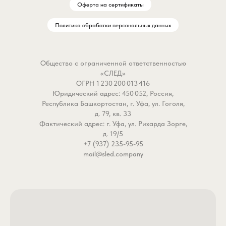
Оферта на сертификаты
приманки и надежную
нержавеющей стали за
реализацию поклевок.
все эти проблемы. Это
Политика обработки персональных данных
жесткий, надежный и
Почему это работает лучше
долговечный элемент ос
стандартных микроджиговых
который сохранит ваши
Общество с ограниченной ответственностью
головок:
приманки и нервы.
«СЛЕД»
- Идеальный вес для контроля.
ОГРН 1 230 200 013 416
Юридический адрес: 450 052, Россия,
Два грамма свинца дают
Почему это работает л
Республика Башкортостан, г. Уфа, ул. Гоголя,
четкое ощущение дна и
поводков в оплетке и т
д. 79, кв. 33
позволяют управлять
- Отсутствие памяти и
Фактический адрес: г. Уфа, ул. Рихарда Зорге,
проводкой даже на легком
скручивания. Жесткая
д. 19/5
ветру, сохраняя при этом
проволока-струна всег
+7 (937) 235-95-95
mail@sled.company
деликатное, естественное
остается идеально пря
падение приманки.
Она не сворачивается 
- Крупный крючок 2/0 на
бараний рог после конт
ультралайте. Широкий поддев
рыбой или зацепа, что
легко выводится за пределы
исключает перехлесты
спинки 2-3 дюймового слага,
тройников за сам пово