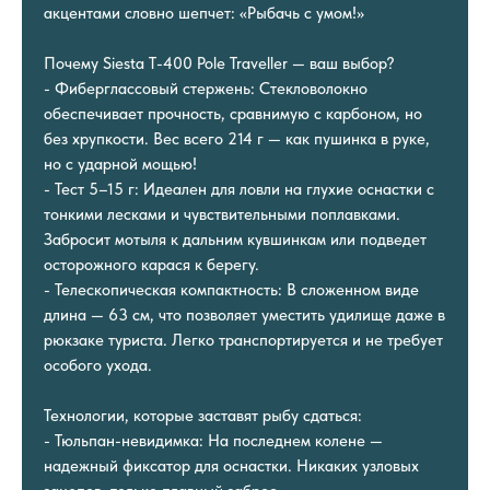
акцентами словно шепчет: «Рыбачь с умом!»
Почему Siesta T-400 Pole Traveller — ваш выбор?
- Фиберглассовый стержень: Стекловолокно
обеспечивает прочность, сравнимую с карбоном, но
без хрупкости. Вес всего 214 г — как пушинка в руке,
но с ударной мощью!
- Тест 5–15 г: Идеален для ловли на глухие оснастки с
тонкими лесками и чувствительными поплавками.
Забросит мотыля к дальним кувшинкам или подведет
осторожного карася к берегу.
- Телескопическая компактность: В сложенном виде
длина — 63 cм, что позволяет уместить удилище даже в
рюкзаке туриста. Легко транспортируется и не требует
особого ухода.
Технологии, которые заставят рыбу сдаться:
- Тюльпан-невидимка: На последнем колене —
надежный фиксатор для оснастки. Никаких узловых