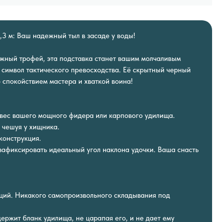
,3 м: Ваш надежный тыл в засаде у воды!
ожный трофей, эта подставка станет вашим молчаливым
а символ тактического превосходства. Её скрытный черный
о спокойствием мастера и хваткой воина!
 вес вашего мощного фидера или карпового удилища.
 чешуя у хищника.
конструкция.
 зафиксировать идеальный угол наклона удочки. Ваша снасть
ций. Никакого самопроизвольного складывания под
ержит бланк удилища, не царапая его, и не дает ему