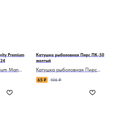
vity Premium
Катушка рыболовная Пирс ПК-50
024
желтый
mium Man
Катушка рыболовная Пирс
й союзник
ПК-50: Простота, которая не
65
₽
106
₽
подведет!
ются с
Когда нужна надежная «рабочая
 просторы
лошадка» для зимней рыбалки
без лишних наворотов, эта
шим
катушка становится вашим