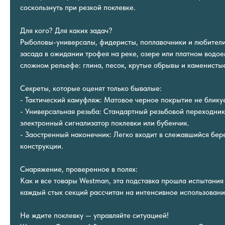
соскользнуть при резкой поклевке.
Для кого? Для каких задач?
Рыболовы-универсалы, фидеристы, поплавочники и любители 
засада в ожидании трофея на реке, озере или платном водое
сложном рельефе: глина, песок, крутые обрывы и каменисты
Секреты, которые оценят только бывалые:
- Тактический камуфляж: Матовое черное покрытие не бликуе
- Универсальная резьба: Стандартный резьбовой переходник
электронный сигнализатор поклевки или бубенчик.
- Заостренный наконечник: Легко входит в слежавшийся бер
конструкции.
Снаряжение, проверенное в полях:
Как и все товары Westman, эта подставка прошла испытания 
каждый стык секций рассчитан на интенсивное использовани
Не ждите поклевку — управляйте ситуацией!