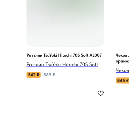
Раттлин TsuYoki Hitochi 70S Soft AL007
Чехол 
оранж
Раттлин TsuYoki Hitochi 70S Soft
Чехол
AL007: Невидимый хищник,
542
₽
889
₽
безоп
который заставит рыбу атаковать
845
₽
хране
даже в пасмурный день!
Изгот
чехол
Когда окунь прячется в корягах, а
защит
щука игнорирует стандартные
царап
приманки, этот силиконовый
воблер становится вашим