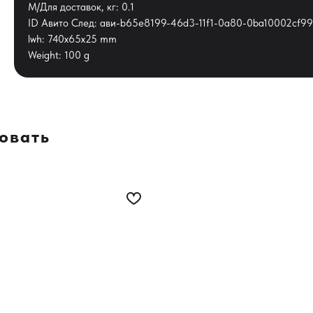
М/Для доставок, кг: 0.1
ID Авито След: ави-b65e8199-46d3-11f1-0a80-0ba10002cf99
lwh: 740x65x25 mm
Weight: 100 g
совать