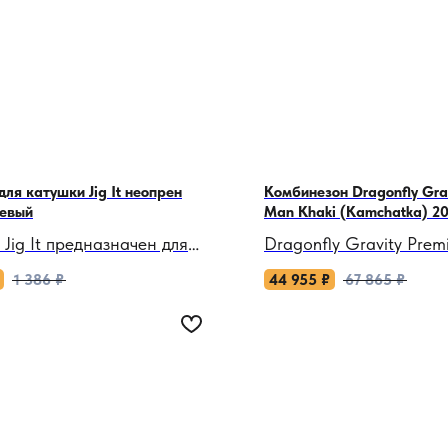
для катушки Jig It неопрен
Комбинезон Dragonfly Gra
евый
Man Khaki (Kamchatka) 2
 Jig It предназначен для
Dragonfly Gravity Pre
асной транспортировки и
Khaki 2024: Невидимы
1 386
₽
44 955
₽
67 865
₽
ния инерционной катушки.
покорителя Камчатки!
овленный из неопрена, этот
 обеспечивает надежную
Когда вулканы встреча
у от ударов, падений,
ледниками, а снежные
ин и пыли.
зовут на подвиги, этот
комбинезон станет ва