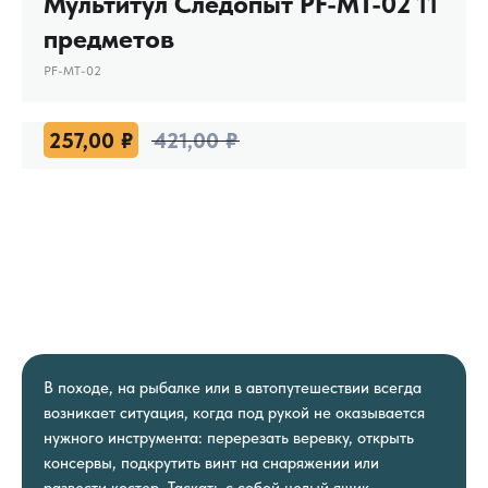
Мультитул Следопыт PF-MT-02 11
предметов
PF-MT-02
257,00
₽
421,00
₽
В походе, на рыбалке или в автопутешествии всегда
возникает ситуация, когда под рукой не оказывается
нужного инструмента: перерезать веревку, открыть
консервы, подкрутить винт на снаряжении или
развести костер. Таскать с собой целый ящик