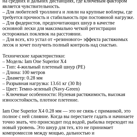
на средних и дальних дистанциях, где ключевым фактором
является чувствительность.
– Для любителей троллинга и ловли на крупные воблеры, где
требуется прочность и стабильность при постоянной нагрузке.
– Для фидеристов, предпочитающих шнур в качестве
основной лески для максимально четкой регистрации
осторожных поклевок на расстоянии.
– Для всех, кто устал от «резинового» эффекта растяжимых
лесок и хочет получить полный контроль над снастью.
Технические характеристики:
– Модель: Iam One Superior X4
– Тип: 4-жильный плетеный шнур (PE)
– Длина: 100 метров
– Диаметр: 0.28 мм
– Разрывная нагрузка: 13.61 кг (30 lb)
– Цвет: Темно-зеленый (Navy-Green)
– Ключевые особенности: Нулевая растяжимость, высокая
износостойкость, плотное плетение.
Iam One Superior X4 0.28 мм — это не связь с приманкой, это
полное с ней слияние. Когда вы перестаете гадать и начинаете
точно знать, что происходит под водой, рыбалка переходит на
новый уровень. Это шнур для тех, кто не принимает
компромиссов между мощью, дальностью и