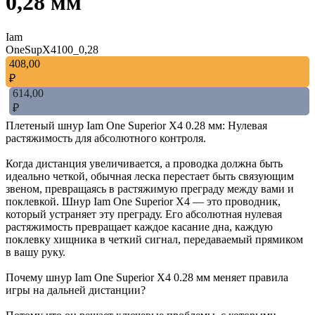
0,28 мм
Iam
OneSupX4100_0,28
408,00
₽
614,00
₽
Плетеный шнур Iam One Superior X4 0.28 мм: Нулевая
растяжимость для абсолютного контроля.
Когда дистанция увеличивается, а проводка должна быть
идеально четкой, обычная леска перестает быть связующим
звеном, превращаясь в растяжимую преграду между вами и
поклевкой. Шнур Iam One Superior X4 — это проводник,
который устраняет эту преграду. Его абсолютная нулевая
растяжимость превращает каждое касание дна, каждую
поклевку хищника в четкий сигнал, передаваемый прямиком
в вашу руку.
Почему шнур Iam One Superior X4 0.28 мм меняет правила
игры на дальней дистанции?