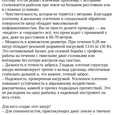
Потому что он решает ключевые проблемы, с которыми
сталкивается рыболов при ловле на большом расстоянии или
в сложных условиях:
– Чувствительность, которая не теряется с метрами. Благодаря
плотному 4-жильному плетению и специальной обработке
поверхности шнур обладает максимальной
информативностью. Вы не просто делаете проводку — вы
«видите» и «ощущаете» всё, что происходит с приманкой у
дна, даже на расстоянии в 60-70 метров.
– Мощность в компактном диаметре. При сечении 0.28 мм
шнур обладает реальной разрывной нагрузкой 13.61 кг (30 lb).
Это оптимальный баланс для силовой борьбы с трофеем,
работы на течении с тяжелыми джиг-головками или
воблерами без потери контроля над снастью.
– Дальность и точность заброса. Гладкая, плотная структура
шнура минимизирует трение о кольца удилища, обеспечивая
стабильно дальний и, что важнее, точный заброс.
– Надежность, проверенная нагрузкой. Усиленное плетение
повышает устойчивость к абразивному воздействию
ракушечника, камней и прочих подводных препятствий. Это
не расходник на одну рыбалку, а надежный инструмент на
весь сезон.
Для кого создан этот шнур?
– Для спиннингистов, практикующих джиг-ловлю и твичинг